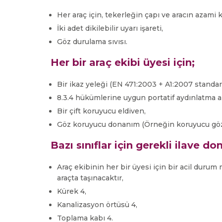
Her araç için, tekerleğin çapı ve aracın azami
İki adet dikilebilir uyarı işareti,
Göz durulama sıvısı.
Her bir araç ekibi üyesi için;
Bir ikaz yeleği (EN 471:2003 + A1:2007 standard
8.3.4 hükümlerine uygun portatif aydınlatma ap
Bir çift koruyucu eldiven,
Göz koruyucu donanım (Örneğin koruyucu gözl
Bazı sınıflar için gerekli ilave d
Araç ekibinin her bir üyesi için bir acil durum 
araçta taşınacaktır,
Kürek 4,
Kanalizasyon örtüsü 4,
Toplama kabı 4.