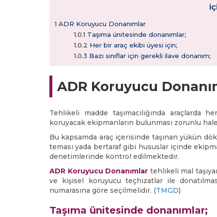
İ
1
ADR Koruyucu Donanımlar
1.0.1
Taşıma ünitesinde donanımlar;
1.0.2
Her bir araç ekibi üyesi için;
1.0.3
Bazı sınıflar için gerekli ilave donanım;
ADR Koruyucu Donanı
Tehlikeli madde taşımacılığında araçlarda
koruyacak ekipmanların bulunması zorunlu hale 
Bu kapsamda araç içerisinde taşınan yükün dökü
teması yada bertaraf gibi hususlar içinde ekipm
denetimlerinde kontrol edilmektedir.
ADR Koruyucu Donanımlar
tehlikeli mal taşıya
ve kişisel koruyucu teçhizatlar ile donatılma
numarasına göre seçilmelidir. (
TMGD
)
Taşıma ünitesinde donanımlar;