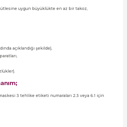
 kütlesine uygun büyüklükte en az bir takoz,
ında açıklandığı şekilde),
aratları,
ükler).
onanım;
maskesi 3 tehlike etiketi numaraları 2.3 veya 6.1 için