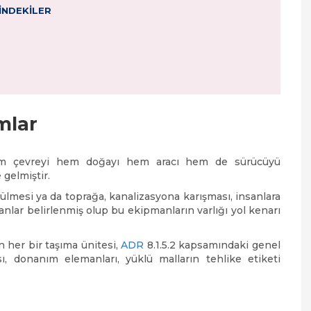
ÇİNDEKİLER
mlar
 hem çevreyi hem doğayı hem aracı hem de sürücüyü
gelmiştir.
lmesi ya da toprağa, kanalizasyona karışması, insanlara
anlar belirlenmiş olup bu ekipmanların varlığı yol kenarı
n her bir taşıma ünitesi,
ADR
8.1.5.2 kapsamındaki genel
sı, donanım elemanları, yüklü malların tehlike etiketi