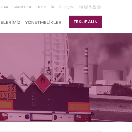
SLAR
FRANCHISE
BLOG
İK
İLETIŞIM
TEKLIF ALIN
ELERIMIZ
YÖNETMELIKLER